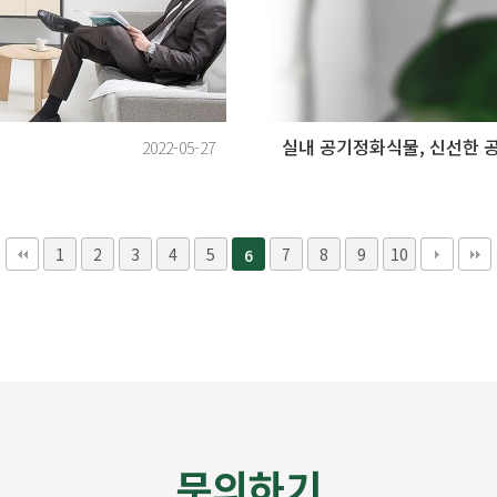
실내 공기정화식물, 신선한 
2022-05-27
1
2
3
4
5
7
8
9
10
6
문의하기