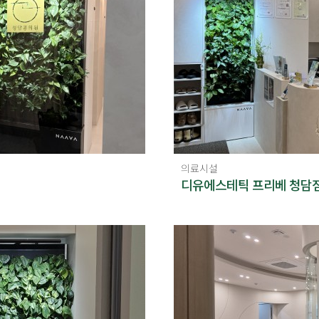
의료시설
디유에스테틱 프리베 청담점