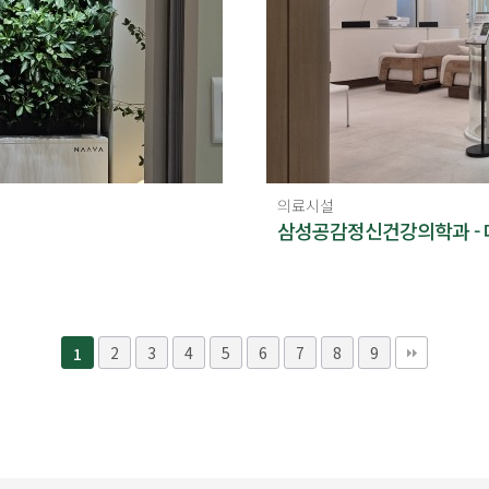
의료시설
삼성공감정신건강의학과 -
2
3
4
5
6
7
8
9
1