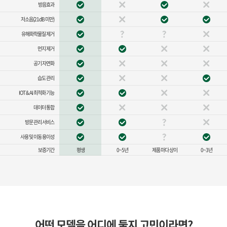
방음효과
저소음(21dB 미만)
유해화학물질 제거
먼지 제거
공기 자연화
습도 관리
IOT & AI 최적화 기능
데이터 통합
방문 관리 서비스
사용 및 이동 용이성
보증기간
평생
0~5년
제품 마다 상이
0~3년
어떤 모델을 어디에 둘지 고민이라면?