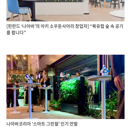
[핀란드 ‘나아바’의 아키 소우둔사아리 창업자] “북유럽 숲 속 공기
를 팝니다”
나아바코리아 '스마트 그린월' 인기 만발