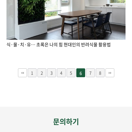
식·물·치·유… 초록은 나의 힘 현대인의 반려식물 활용법
1
2
3
4
5
7
8
6
문의하기