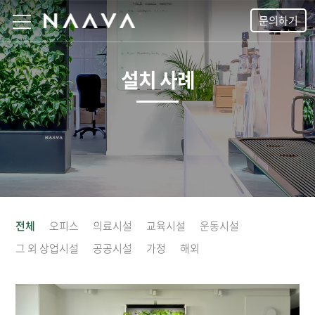
문의하기
설치 사례
전체
오피스
의료시설
교육시설
운동시설
그 외 상업시설
공공시설
가정
해외