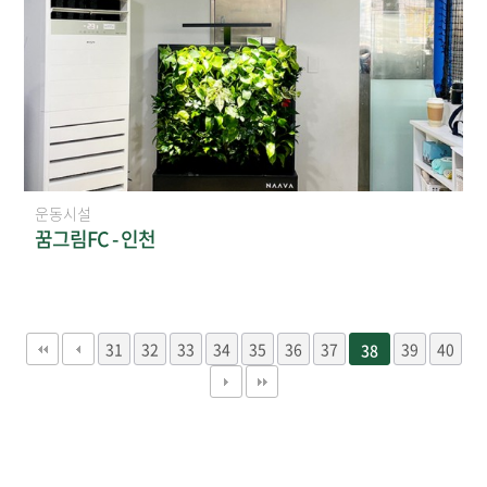
운동시설
꿈그림FC - 인천
31
32
33
34
35
36
37
39
40
38