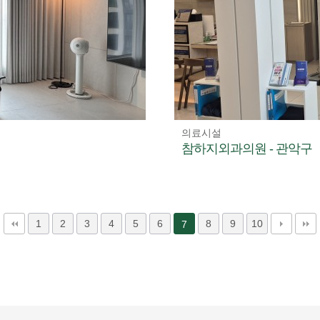
의료시설
참하지외과의원 - 관악구
1
2
3
4
5
6
8
9
10
7