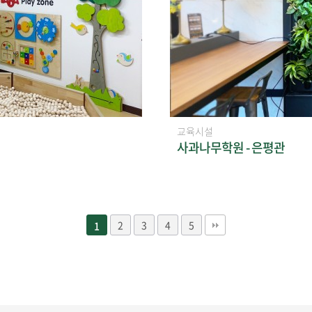
교육시설
사과나무학원 - 은평관
2
3
4
5
1