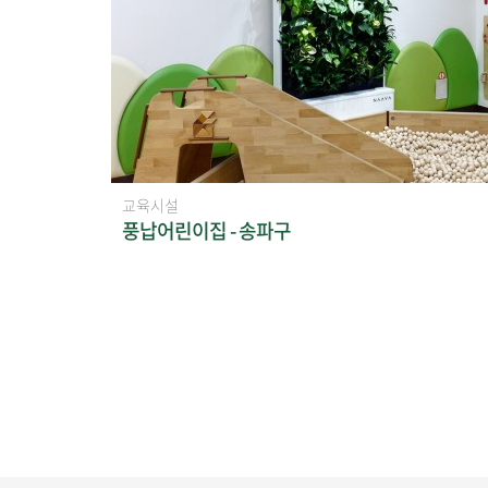
교육시설
풍납어린이집 - 송파구
맨끝