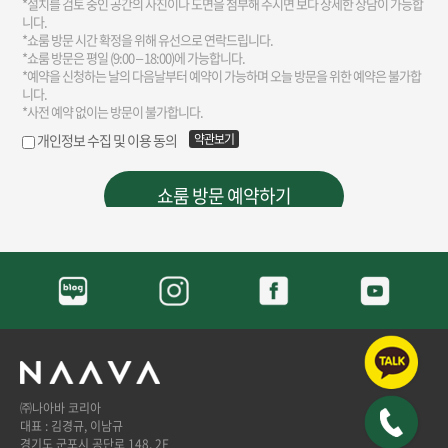
㈜나아바 코리아
대표 : 김경규, 이남규
경기도 군포시 공단로 148, 2F