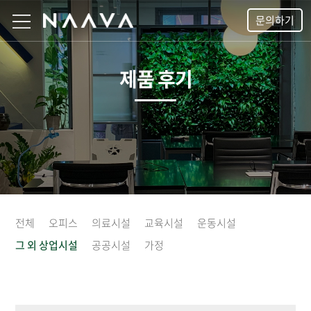
문의하기
제품 후기
전체
오피스
의료시설
교육시설
운동시설
그 외 상업시설
공공시설
가정